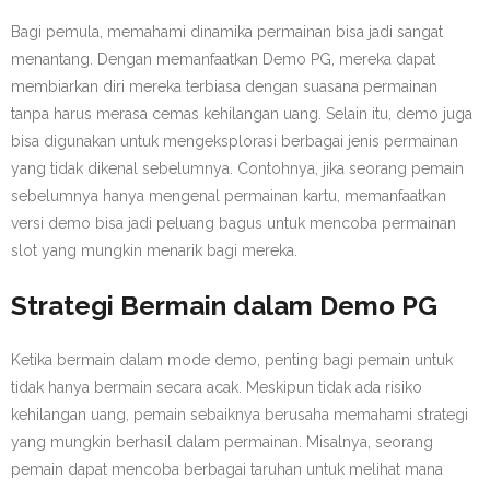
Bagi pemula, memahami dinamika permainan bisa jadi sangat
menantang. Dengan memanfaatkan Demo PG, mereka dapat
membiarkan diri mereka terbiasa dengan suasana permainan
tanpa harus merasa cemas kehilangan uang. Selain itu, demo juga
bisa digunakan untuk mengeksplorasi berbagai jenis permainan
yang tidak dikenal sebelumnya. Contohnya, jika seorang pemain
sebelumnya hanya mengenal permainan kartu, memanfaatkan
versi demo bisa jadi peluang bagus untuk mencoba permainan
slot yang mungkin menarik bagi mereka.
Strategi Bermain dalam Demo PG
Ketika bermain dalam mode demo, penting bagi pemain untuk
tidak hanya bermain secara acak. Meskipun tidak ada risiko
kehilangan uang, pemain sebaiknya berusaha memahami strategi
yang mungkin berhasil dalam permainan. Misalnya, seorang
pemain dapat mencoba berbagai taruhan untuk melihat mana