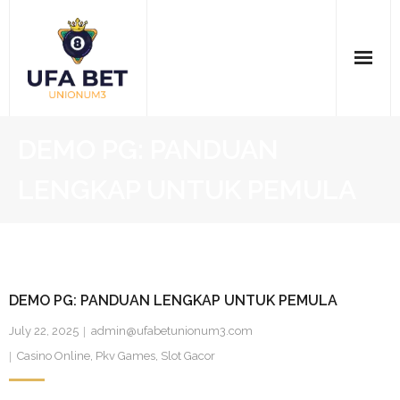
Skip
to
content
Home
DEMO PG: PANDUAN
Casino Online
LENGKAP UNTUK PEMULA
Pkv Games
SBOBET
DEMO PG: PANDUAN LENGKAP UNTUK PEMULA
Slot Gacor
July 22, 2025
admin@ufabetunionum3.com
Togel Online
Casino Online
,
Pkv Games
,
Slot Gacor