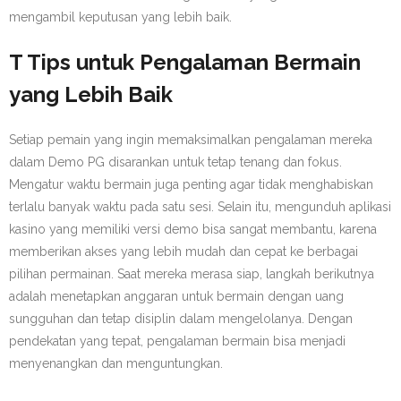
mengambil keputusan yang lebih baik.
T Tips untuk Pengalaman Bermain
yang Lebih Baik
Setiap pemain yang ingin memaksimalkan pengalaman mereka
dalam Demo PG disarankan untuk tetap tenang dan fokus.
Mengatur waktu bermain juga penting agar tidak menghabiskan
terlalu banyak waktu pada satu sesi. Selain itu, mengunduh aplikasi
kasino yang memiliki versi demo bisa sangat membantu, karena
memberikan akses yang lebih mudah dan cepat ke berbagai
pilihan permainan. Saat mereka merasa siap, langkah berikutnya
adalah menetapkan anggaran untuk bermain dengan uang
sungguhan dan tetap disiplin dalam mengelolanya. Dengan
pendekatan yang tepat, pengalaman bermain bisa menjadi
menyenangkan dan menguntungkan.