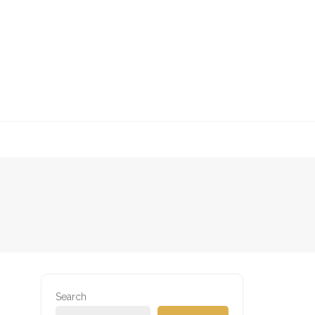
Search