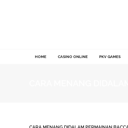
Skip
to
content
HOME
CASINO ONLINE
PKV GAMES
CARA MENANG DIDALA
CARA MENANG DIDALAM PERMAINAN BACC