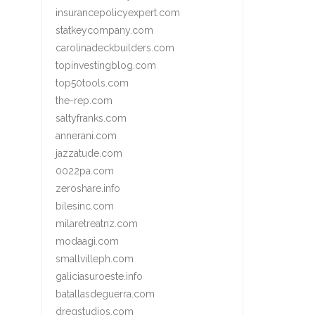
insurancepolicyexpert.com
statkeycompany.com
carolinadeckbuilders.com
topinvestingblog.com
top50tools.com
the-rep.com
saltyfranks.com
annerani.com
jazzatude.com
0022pa.com
zeroshare.info
bilesinc.com
milaretreatnz.com
modaagi.com
smallvilleph.com
galiciasuroeste.info
batallasdeguerra.com
dregstudios.com