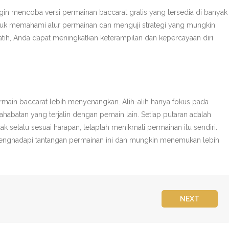
in mencoba versi permainan baccarat gratis yang tersedia di banyak
ntuk memahami alur permainan dan menguji strategi yang mungkin
latih, Anda dapat meningkatkan keterampilan dan kepercayaan diri
rmain baccarat lebih menyenangkan. Alih-alih hanya fokus pada
abatan yang terjalin dengan pemain lain. Setiap putaran adalah
 selalu sesuai harapan, tetaplah menikmati permainan itu sendiri.
enghadapi tantangan permainan ini dan mungkin menemukan lebih
NEXT