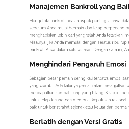
Manajemen Bankroll yang Bai
Mengelola bankroll adalah aspek penting lainnya da
sebelum Anda mulai bermain dan tetap berpegang pada
menghabiskan lebih dari yang telah Anda tetapkan, 
Misalnya, jika Anda memulai dengan seratus ribu rupi
bankroll Anda dalam satu putaran. Dengan cara ini, A
Menghindari Pengaruh Emosi
Sebagian besar pemain sering kali terbawa emosi sa
yang diambil. Ada kalanya pemain akan melanjutkan 
mendapatkan kembali uang yang hilang. Sikap ini ber
untuk tetap tenang dan membuat keputusan rasional ta
baik untuk beristirahat sejenak atau keluar dari perma
Berlatih dengan Versi Gratis