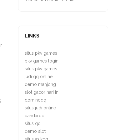
LINKS
r,
situs pkv games
pkv games login
situs pkv games
judi qq online
demo mahjong
slot gacor hari ini
g
dominoqq
situs judi online
bandarqq
situs qq
demo slot
situs asikqq