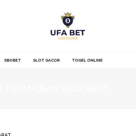
SBOBET
SLOT GACOR
TOGEL ONLINE
M PERMAINAN BACCARAT
ARAT