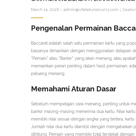
March 14, 2026
admin@ufabetunionum3.com
Casino
Pengenalan Permainan Bacca
Baccarat adalah salah satu permainan kartu yang popu
biasanya dimainkan dengan menggunakan delapan dek 
“Pemain” atau “Bankir” yang akan menang, atau apaka
memainkan peran penting dalam hasil permainan, ada
peluang menang.
Memahami Aturan Dasar
Sebelum mempelajari cara menang, penting untuk me
bankir masing-masing menerima dua kartu. Nilai kartu
memiliki nilai sesuai dengan angka yang tertera, kartu 
Jumlah nilai dua kartu diambil dengan mengabaikan pul
dihitung. Pemain yang memiliki total terdekat deng