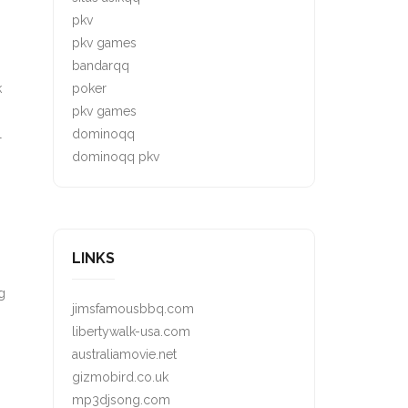
pkv
pkv games
bandarqq
k
poker
pkv games
l
dominoqq
dominoqq pkv
LINKS
g
jimsfamousbbq.com
libertywalk-usa.com
australiamovie.net
gizmobird.co.uk
mp3djsong.com