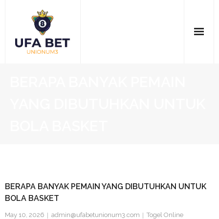
Skip
to
content
Home
BERAPA BANYAK PEMAIN
Casino Online
YANG DIBUTUHKAN UNTUK
Pkv Games
BOLA BASKET
SBOBET
Slot Gacor
BERAPA BANYAK PEMAIN YANG DIBUTUHKAN UNTUK
Togel Online
BOLA BASKET
May 10, 2026
admin@ufabetunionum3.com
Togel Online