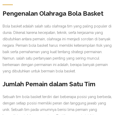
Pengenalan Olahraga Bola Basket
Bola basket adalah salah satu olahraga tim yang paling populer di
dunia. Dikenal karena kecepatan, teknik, serta kerjasama yang
dibutuhkan antara pemain, olahraga ini menjadi sorotan di banyak
negara. Pemain bola basket harus memiliki keterampilan fisik yang
baik serta pemahaman yang kuat tentang strategi permainan.
Namun, salah satu pertanyaan penting yang sering muncul
berkenaan dengan permainan ini adalah, berapa banyak pemain
yang dibutuhkan untuk bermain bola basket.
Jumlah Pemain dalam Satu Tim
Sebuah tim bola basket terdiri dari beberapa posisi yang berbeda,
dengan setiap posisi memiliki peran dan tanggung jawab yang
unik. Sebuah tim pada umumnya berisi lima pemain yang