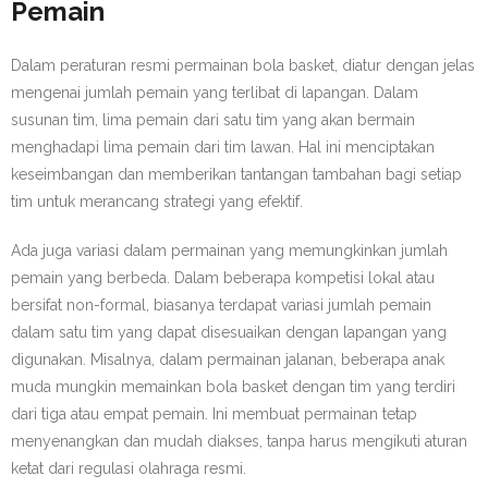
Pemain
Dalam peraturan resmi permainan bola basket, diatur dengan jelas
mengenai jumlah pemain yang terlibat di lapangan. Dalam
susunan tim, lima pemain dari satu tim yang akan bermain
menghadapi lima pemain dari tim lawan. Hal ini menciptakan
keseimbangan dan memberikan tantangan tambahan bagi setiap
tim untuk merancang strategi yang efektif.
Ada juga variasi dalam permainan yang memungkinkan jumlah
pemain yang berbeda. Dalam beberapa kompetisi lokal atau
bersifat non-formal, biasanya terdapat variasi jumlah pemain
dalam satu tim yang dapat disesuaikan dengan lapangan yang
digunakan. Misalnya, dalam permainan jalanan, beberapa anak
muda mungkin memainkan bola basket dengan tim yang terdiri
dari tiga atau empat pemain. Ini membuat permainan tetap
menyenangkan dan mudah diakses, tanpa harus mengikuti aturan
ketat dari regulasi olahraga resmi.