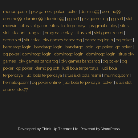
menuqq.com
|
pkv games
|
poker
|
poker
|
domino99
|
domino99
|
domino99
|
domino99
|
domino99
|
pg soft
|
pkv games qq
|
pg soft
|
slot
maxwin
|
situs slot gacor
|
situs slot terpercaya
|
pragmatic play
|
situs
slot
|
slot anti rungkat
|
pragmatic play
|
situs slot
|
slot gacor resmi
|
demo slot
|
situs slot
|
pkv games bandarqq
|
bandarqq login
|
qq poker
|
bandarqq login
|
bandarqq login
|
bandarqq login
|
qq poker
|
qq poker
|
qq poker
|
dominoqq login
|
dominoqq login
|
dominoqq login
|
situs pkv
games
|
pkv games bandarqq
|
pkv games bandarqq
|
qq poker
|
qq
poker
|
qq poker
|
demo pg soft
|
judi bola terpercaya
|
judi bola
terpercaya
|
judi bola terpercaya
|
situs judi bola resmi
|
murniqq.com
|
hematqq.com
|
qq poker online
|
judi bola terpercaya
|
poker
|
situs slot
online
|
slot77
Developed by
Think Up Themes Ltd
. Powered by
WordPress
.