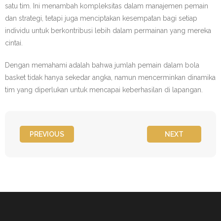
satu tim. Ini menambah kompleksitas dalam manajemen pemain
dan strategi, tetapi juga menciptakan kesempatan bagi setiap
individu untuk berkontribusi lebih dalam permainan yang mereka
cintai.
Dengan memahami adalah bahwa jumlah pemain dalam bola
basket tidak hanya sekedar angka, namun mencerminkan dinamika
tim yang diperlukan untuk mencapai keberhasilan di lapangan.
PREVIOUS
NEXT