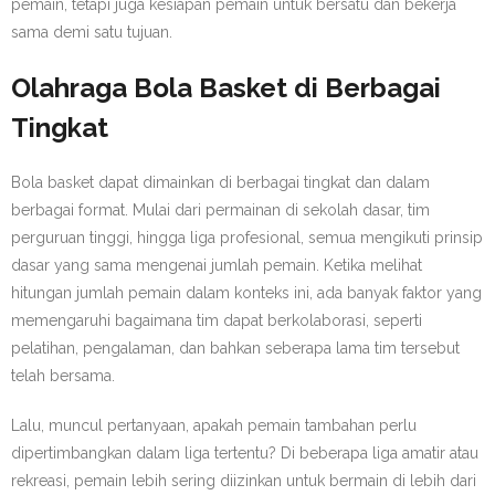
pemain, tetapi juga kesiapan pemain untuk bersatu dan bekerja
sama demi satu tujuan.
Olahraga Bola Basket di Berbagai
Tingkat
Bola basket dapat dimainkan di berbagai tingkat dan dalam
berbagai format. Mulai dari permainan di sekolah dasar, tim
perguruan tinggi, hingga liga profesional, semua mengikuti prinsip
dasar yang sama mengenai jumlah pemain. Ketika melihat
hitungan jumlah pemain dalam konteks ini, ada banyak faktor yang
memengaruhi bagaimana tim dapat berkolaborasi, seperti
pelatihan, pengalaman, dan bahkan seberapa lama tim tersebut
telah bersama.
Lalu, muncul pertanyaan, apakah pemain tambahan perlu
dipertimbangkan dalam liga tertentu? Di beberapa liga amatir atau
rekreasi, pemain lebih sering diizinkan untuk bermain di lebih dari